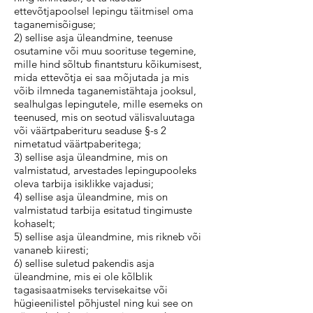
ettevõtjapoolsel lepingu täitmisel oma
taganemisõiguse;
2) sellise asja üleandmine, teenuse
osutamine või muu soorituse tegemine,
mille hind sõltub finantsturu kõikumisest,
mida ettevõtja ei saa mõjutada ja mis
võib ilmneda taganemistähtaja jooksul,
sealhulgas lepingutele, mille esemeks on
teenused, mis on seotud välisvaluutaga
või väärtpaberituru seaduse §-s 2
nimetatud väärtpaberitega;
3) sellise asja üleandmine, mis on
valmistatud, arvestades lepingupooleks
oleva tarbija isiklikke vajadusi;
4) sellise asja üleandmine, mis on
valmistatud tarbija esitatud tingimuste
kohaselt;
5) sellise asja üleandmine, mis rikneb või
vananeb kiiresti;
6) sellise suletud pakendis asja
üleandmine, mis ei ole kõlblik
tagasisaatmiseks tervisekaitse või
hügieenilistel põhjustel ning kui see on