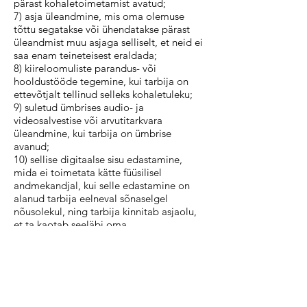
pärast kohaletoimetamist avatud;
7) asja üleandmine, mis oma olemuse
tõttu segatakse või ühendatakse pärast
üleandmist muu asjaga selliselt, et neid ei
saa enam teineteisest eraldada;
8) kiireloomuliste parandus- või
hooldustööde tegemine, kui tarbija on
ettevõtjalt tellinud selleks kohaletuleku;
9) suletud ümbrises audio- ja
videosalvestise või arvutitarkvara
üleandmine, kui tarbija on ümbrise
avanud;
10) sellise digitaalse sisu edastamine,
mida ei toimetata kätte füüsilisel
andmekandjal, kui selle edastamine on
alanud tarbija eelneval sõnaselgel
nõusolekul, ning tarbija kinnitab asjaolu,
et ta kaotab seeläbi oma
taganemisõiguse;
11) enampakkumine;
Sidevahendi abil sõlmitud
lepingust ja väljaspool