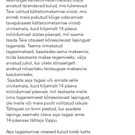
arvatud täiendavad kulud, mis tulenevad
Teie valitud kättetoimetamise viisist, mis
erineb meie pakutud kõige odavamast
tavapärasest kättetoimetamise viisist)
viivitamata, kuid hiljemalt 14 päeva
möödumisel alates päevast, mil saame
teada Teie otsusest kõnesolevast lepingust
taganeda. Teeme nimetatud
tagasimaksed, kasutades sama makseviisi,
mida kasutasite makse tegemiseks, välja
arvatud juhul, kui olete sõnaselgelt
andnud nõusoleku teistsuguse makseviisi
kasutamiseks;
Saadate asja tagasi või annate selle
viivitamata, kuid hiljemalt 14 päeva
möödumisel päevast, mil teatasite meile
oma taganemisest kõnesolevast lepingust,
üle meile või meie poolt volitatud isikule.
Tähtajast on kinni peetud, kui saadate
lepingu esemeks oleva asja tagasi enne
14-päevase tähtaja lõppu.
Asja tagastamise otsesed kulud tuleb katta