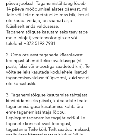
päeva jooksul. Taganemistähtaeg lõpeb
14 päeva möödumisel alates päevast, mil
Teie või Teie nimetatud kolmas isik, kes ei
ole kauba vedaja, on saanud asja
füüsiliselt enda valdusesse.
Taganemisõiguse kasutamiseks teavitage
meid info[at] veetehnoloogia.ee või
telefonil +372 5192 7981.
2. Oma otsusest taganeda käesolevast
lepingust ühemõttelise avaldusega (nt
posti, faksi või e-postiga saadetud kiri). Te
võite selleks kasutada kodulehele lisatud
taganemisavalduse tüüpvormi, kuid see ei
ole kohustuslik.
3. Taganemisõiguse kasutamise tähtajast
kinnipidamiseks piisab, kui saadate teate
taganemisõiguse kasutamise kohta ära
enne taganemistähtaja lõppu.
Lepingust taganemise tagajärjed:Kui Te
taganete kõnesolevast lepingust,
tagastame Teile kõik Teilt saadud maksed,
sealhulgas kättetoimetamiskulud (välja