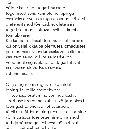
Teil.
Võime keelduda tagasimaksete
tegemisest seni, kuni oleme lepingu
esemeks oleva asja tagasi saanud või kuni
olete esitanud tõendid, et olete asja
tagasi saatnud, sõltuvalt sellest, kumb
toimub varem.
Kui kaupa on kasutatud muuks otstarbeks
kui on vajalik kauba olemuses, omadustes
ja toimimises veendumiseks või sellel on
kasutamise või kulumise märke, on
Veebipoel õigus alandada tagastatavat
tasu vastavalt kauba väärtuse
vähenemisele.
Ostja taganemisõigust ei kohaldata
lepingule, mille esemeks on:
1) teenuse osutamine või muu kestva
soorituse tegemine, kui ettevõtjapoolsed
lepingust tulenevad kohustused on
täielikult täidetud ning teenuse osutamine
või muu soorituse tegemine on alanud
tarbija sõnaselgel eelneval nõusolekul
ning kinnitusel, et ta kaotab