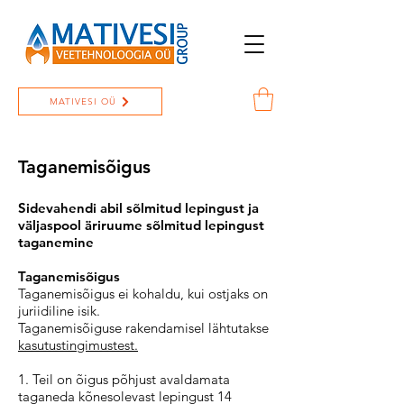
MATIVESI OÜ
Taganemisõigus
Sidevahendi abil sõlmitud lepingust ja
väljaspool äriruume sõlmitud lepingust
taganemine
Taganemisõigus
Taganemisõigus ei kohaldu, kui ostjaks on
juriidiline isik.
Taganemisõiguse rakendamisel lähtutakse
kasutustingimustest.
1. Teil on õigus põhjust avaldamata
taganeda kõnesolevast lepingust 14