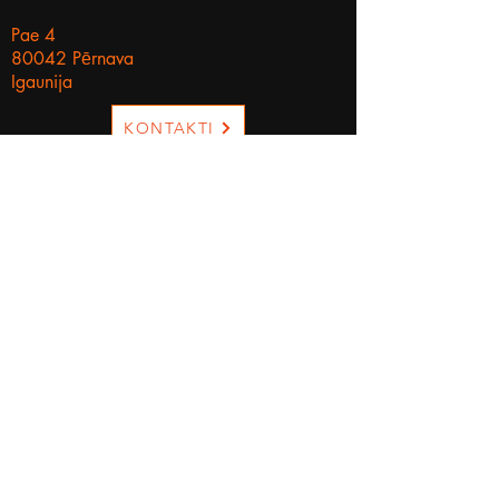
Pae 4
80042 Pērnava
Igaunija
KONTAKTI
Sazinieties ar mums
Sūtīt