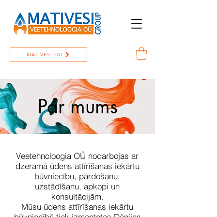
MATIVESI OÜ
Par mums
Veetehnoloogia OÜ nodarbojas ar
dzeramā ūdens attīrīšanas iekārtu
būvniecību, pārdošanu,
uzstādīšanu, apkopi un
konsultācijām.
Mūsu ūdens attīrīšanas iekārtu
būvniecībā tiek izmantotas Dānijas