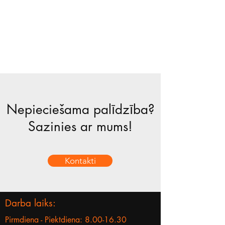
Nepieciešama palīdzība?
Sazinies ar mums!
Kontakti
Darba laiks:
Pirmdiena - Piektdiena:
8.00-16.30