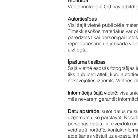
Atbildība
Veetehnoloogia OÜ nav atbildīgi p
Autortiesības
Visi šajā vietnē publicētie mate
Tīmeklī esošos materiālus var pil
paredzēts tikai personīgai lie
reproducēšana un jebkāda veida
aizliegta.
Īpašuma tiesības
Šajā vietnē esošās fotogrāfijas 
tiks publicēti attēli, kuru autor
nekavējoties izņemts. Vietnes 
Informācija šajā vietnē:
visa snie
mēs nevaram garantēt informācij
Datu apstrāde:
sūtot datus mūsu 
uzņēmumu, ko pārstāvat. Nosūtot
personas datus, lai izveidotu u
veidlapā norādīto kontaktinform
atcelšanas vēstuli uz e-pastu
in