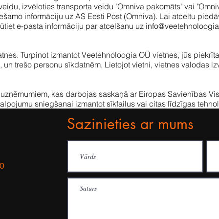
veidu, izvēloties transporta veidu "Omniva pakomāts" vai "Omniv
iešamo informāciju uz AS Eesti Post (Omniva). Lai atceltu pie
tiet e-pasta informāciju par atcelšanu uz
info@veetehnoloogia
atnes. Turpinot izmantot Veetehnoloogia OÜ vietnes, jūs piekrītat
, un trešo personu sīkdatnēm. Lietojot vietni, vietnes valodas iz
uzņēmumiem, kas darbojas saskaņā ar Eiropas Savienības Vis
lpojumu sniegšanai izmantot sīkfailus vai citas līdzīgas tehnol
Sazinieties ar mums
30