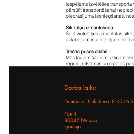
iespējams izvēlēties transporta 
pārsūtīt transportēšanai nepiec
pieprasījuma iesniegšanas, nosū
Sīkdatņu izmantošana:
Šajā vietnē tiek izmantotas sīkd
uzlabotu mūsu lietotāja pieredzi
Trešās puses sīkfaili:
Mēs ļaujam šādiem uzticamiem 
regulu, reklāmas un izpētes paka
Darba laiks:
Pirmdiena - Piektdiena: 8.00-16.
Pae 4
80042 Pērnava
Igaunija