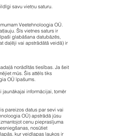
ildīgi savu vietņu saturu.
r uzņēmumam Veetehnoloogia OÜ.
ļauju. Šīs vietnes saturs ir
o īpaši glabāšana datubāzēs,
daļēji vai apstrādātā veidā) ir
adaļā norādītās tiesības. Ja šeit
ējiet mūs. Šis attēls tiks
ogia OÜ īpašums.
i jaunākajai informācijai, tomēr
jis pareizos datus par sevi vai
ehnoloogia OÜ) apstrādā jūsu
 izmantojot cenu pieprasījuma
iesniegšanas, nosūtiet
lapās, kur veidlapas laukos ir