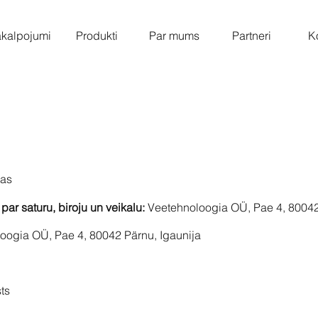
kalpojumi
Produkti
Par mums
Partneri
K
bas
r saturu, biroju un veikalu:
Veetehnoloogia OÜ, Pae 4, 80042
oogia OÜ, Pae 4, 80042 Pärnu, Igaunija
ts