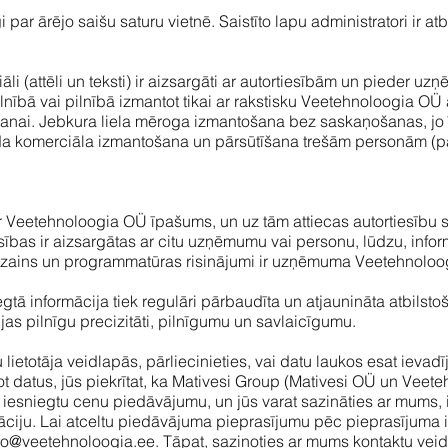
ar ārējo saišu saturu vietnē. Saistīto lapu administratori ir atb
riāli (attēli un teksti) ir aizsargāti ar autortiesībām un piede
nībā vai pilnībā izmantot tikai ar rakstisku Veetehnoloogia OÜ at
tošanai. Jebkura liela mēroga izmantošana bez saskaņošanas, j
 komerciāla izmantošana un pārsūtīšana trešām personām (pat 
ir Veetehnoloogia OÜ īpašums, un uz tām attiecas autortiesību s
tiesības ir aizsargātas ar citu uzņēmumu vai personu, lūdzu, inform
dizains un programmatūras risinājumi ir uzņēmuma Veetehnolo
gtā informācija tiek regulāri pārbaudīta un atjaunināta atbilstoš
as pilnīgu precizitāti, pilnīgumu un savlaicīgumu.
lietotāja veidlapās, pārliecinieties, vai datu laukos esat ievadī
 datus, jūs piekrītat, ka Mativesi Group (Mativesi OÜ un Veet
n iesniegtu cenu piedāvājumu, un jūs varat sazināties ar mums,
āciju. Lai atceltu piedāvājuma pieprasījumu pēc pieprasījuma 
fo@veetehnoloogia.ee
. Tāpat, sazinoties ar mums kontaktu veid